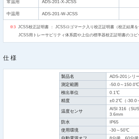
常温用
ADS-201-X-JCSS
中温用
ADS-201-W-JCSS
※3
JCSS校正証明書 ： JCSSロゴマーク入り校正証明書（校正結果
JCSS用トレーサビリティ体系図や上位の標準器校正証明書のコピ
仕様
製品名
ADS-201シ
測定範囲
-50.0～150.0
検出単位
0.1℃
精度
±0.2℃（-30.
AISI 316
温度センサ
3.6mm
防水
IP65
使用環境
-30～50℃
自動電源オフ
8分後、60分