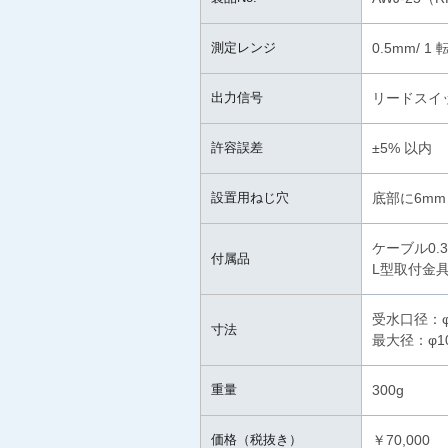
測定レンジ
0.5mm/ 1 
出力信号
リードスイ
許容誤差
±5% 以内
設置用ねじ穴
底部に6mm
ケーブル0.
付属品
L型取付金具
受水口径：φ
寸法
最大径：φ1
重量
300g
価格（税抜き）
￥70,000