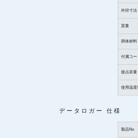
外径寸法
質量
胴体材料
付属コー
接点容量
使用温度
データロガー 仕様
製品No.