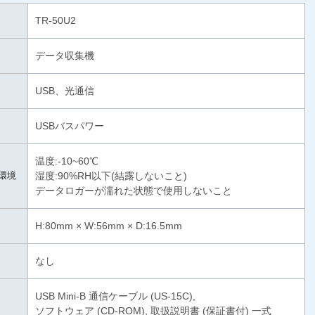
TR-50U2
データ収集機
USB、光通信
USBバスパワー
温度:-10~60℃
環境
湿度:90%RH以下(結露しないこと)
データロガーが濡れた状態で使用しないこと
H:80mm × W:56mm × D:16.5mm
なし
USB Mini-B 通信ケーブル (US-15C),
ソフトウェア (CD-ROM), 取扱説明書 (保証書付) 一式