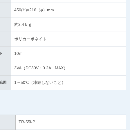
450(H)×216（φ）mm
約2.4ｋｇ
ポリカーボネイト
ド
10ｍ
3VA（DC30V・0.2A MAX）
範囲
1～50℃（凍結しないこと）
TR-55i-P