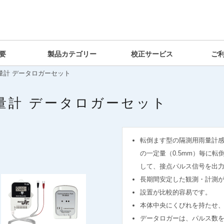
要
製品カテゴリー
校正サービス
ご
量計 データロガーセット
量計 データロガーセット
転倒ます型の隔測用雨量計感
の一定量（0.5mm）毎に
して、接点パルス信号を出
長期間安定した観測・計測
設置が比較的容易です。
本体中央にくびれを持たせ
データロガーは、パルス数