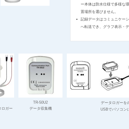
ー本体は防水仕様で多様な
置場所を選びません。
記録データはコミュニケーショ
へ転送でき、グラフ表示・
TR-50U2
データロガーを
タロガー
データ収集機
USBでパソコン