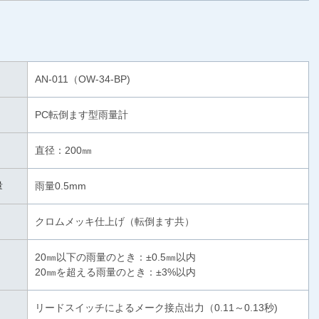
AN-011（OW-34-BP)
PC転倒ます型雨量計
直径：200㎜
量
雨量0.5mm
クロムメッキ仕上げ（転倒ます共）
20㎜以下の雨量のとき：±0.5㎜以内
20㎜を超える雨量のとき：±3%以内
リードスイッチによるメーク接点出力（0.11～0.13秒)