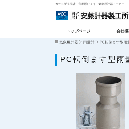
ガラス製温度計、密度浮ひょう、気象用計器メーカー
トップページ
会社概
気象用計器
雨量計
PC転倒ます型雨
PC転倒ます型雨