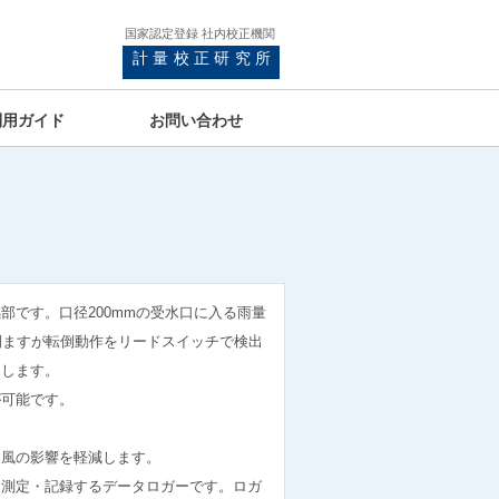
国家認定登録 社内校正機関
計量校正研究所
利用ガイド
お問い合わせ
部です。口径200mmの受水口に入る雨量
転倒ますが転倒動作をリードスイッチで検出
力します。
が可能です。
、風の影響を軽減します。
を測定・記録するデータロガーです。ロガ