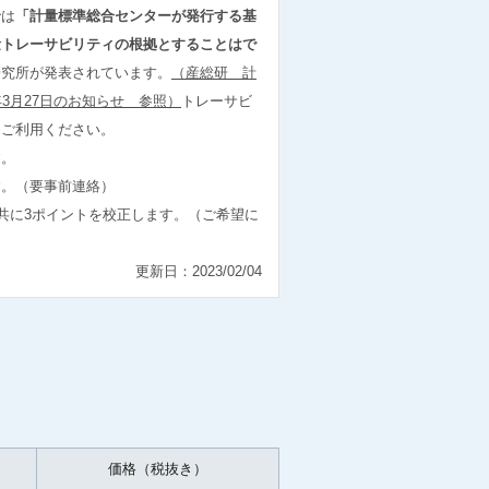
では
「計量標準総合センターが発行する基
量トレーサビリティの根拠とすることはで
研究所が発表されています。
（産総研 計
3月27日のお知らせ 参照）
トレーサビ
をご利用ください。
す。
す。（要事前連絡）
S共に3ポイントを校正します。（ご希望に
）
更新日：2023/02/04
価格（税抜き）