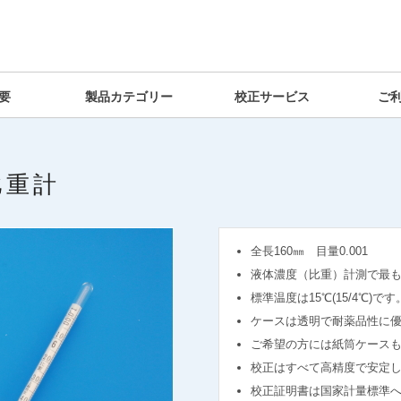
要
製品カテゴリー
校正サービス
ご
比重計
全長160㎜ 目量0.001
液体濃度（比重）計測で最
標準温度は15℃(15/4℃)です
ケースは透明で耐薬品性に優
ご希望の方には紙筒ケース
校正はすべて高精度で安定
校正証明書は国家計量標準