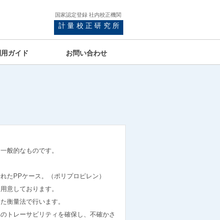
国家認定登録 社内校正機関
計量校正研究所
利用ガイド
お問い合わせ
も一般的なものです。
。
れたPPケース。（ポリプロピレン）
も用意しております。
した衡量法で行います。
へのトレーサビリティを確保し、不確かさ