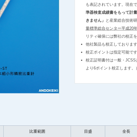
も表記されています。現在
準器検査成績書をもって計
きません」
と産業総合技術
量標準総合センター平成20年
リティ確保には弊社の校正
他社製品も校正しておりま
校正ポイントは指定可能で
校正証明書付は一般・JCS
より6ポイント校正します。
比重範囲
目盛
全長