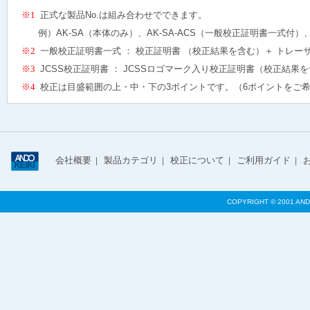
※1
正式な製品No.は組み合わせでできます。
例）AK-SA（本体のみ）、AK-SA-ACS（一般校正証明書一式付）、A
※2
一般校正証明書一式 ： 校正証明書 （校正結果を含む）＋ トレー
※3
JCSS校正証明書 ： JCSSロゴマーク入り校正証明書（校正結果
※4
校正は目盛範囲の上・中・下の3ポイントです。（6ポイントをご
会社概要
製品カテゴリ
校正について
ご利用ガイド
|
|
|
|
COPYRIGHT © 2001 AND