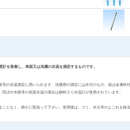
度計を装着し、表面又は浅層の水温を測定するものです。
路等の水温測定に用いられます。浅層用の測定には弁付のもの、或は金属枠
、田ぼや水路等の表面水温の場合は銅枠入り水温計が使用されています。
ことなく、静かに取扱って下さい。使用後は、ゴミ、水分等のよごれを除