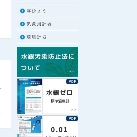
浮ひょう
気象用計器
環境計器
付
去