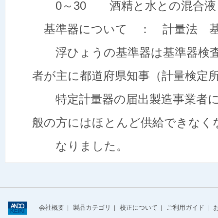
0～30 酒精と水との混合液
基準器について ： 計量法 基
浮ひょうの基準器は基準器検査
者が主に都道府県知事（計量検定
特定計量器の届出製造事業者に
般の方にはほとんど供給できなく
なりました。
会社概要
製品カテゴリ
校正について
ご利用ガイド
|
|
|
|