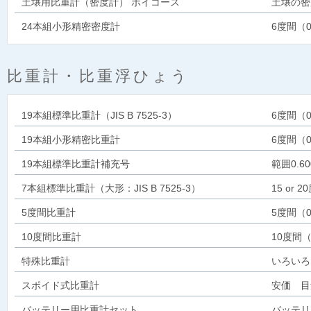
土壌用比重計（密度計） ボイコース
土壌の密
24本組小形精密密度計
6度間（0
比重計・比重浮ひょう
19本組標準比重計（JIS B 7525-3）
6度間（0
19本組小形精密比重計
6度間（0
19本組標準比重計補充号
範囲0.60
7本組標準比重計（大形：JIS B 7525-3）
15 or
5度間比重計
5度間（0
10度間比重計
10度間（
特殊比重計
いろいろ
スポイド式比重計
安価 目量
バッテリー用比重計セット
バッテリ