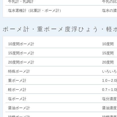
牛乳計・乳調計
牛乳の比
塩水選種計（比重計・ボーメ計）
塩水の濃
ボーメ計・重ボーメ度浮ひょう・軽
10度間ボーメ計
10度間 
15度間ボーメ計
15度間 
20度間ボーメ計
20度間 
特殊ボーメ計
いろいろ
重ボーメ計
1.0～
軽ボーメ計
0.7～
塩ボーメ計
塩分濃度
醤油ボーメ計
醤油濃度