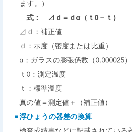
ます。）
式： ⊿ｄ＝ｄα（ｔ0－ｔ）
⊿ｄ：補正値
ｄ：示度（密度または比重）
α：ガラスの膨張係数（0.000025）
ｔ0：測定温度
ｔ：標準温度
真の値＝測定値＋（補正値）
浮ひょうの器差の換算
検査成績書などに記載されている