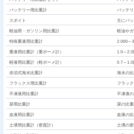
バッテリー用比重計
バッテリ
スポイト
主にバッ
軽油用・ガソリン用比重計
軽油やガ
特殊重液用比重計
2.000
重液用比重計（重ボーメ計）
1.0～
軽液用比重計（軽ボーメ計）
0.7～
赤沼式海水比重計
海水の比
フラックス用比重計
フラック
不凍液用比重計
不凍液の
尿用比重計
尿の比重
血液用比重計
血液の比
土壌用比重計（密度計）
土壌の密